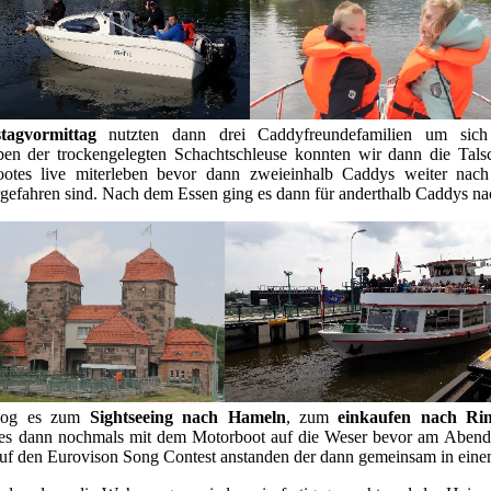
tagvormittag
nutzten dann drei Caddyfreundefamilien um si
n der trockengelegten Schachtschleuse konnten wir dann die Tals
bootes live miterleben bevor dann zweieinhalb Caddys weiter nac
gefahren sind. Nach dem Essen ging es dann für anderthalb Caddys n
 zog es zum
Sightseeing nach Hameln
, zum
einkaufen nach Rin
es dann nochmals mit dem Motorboot auf die Weser bevor am Abend 
auf den Eurovison Song Contest anstanden der dann gemeinsam in eine